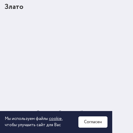
Злато
О компании
Соглашение
Контакты
Политика обработки персональных данных
Мы используем файлы
cookie
,
Согласен
чтобы улучшить сайт для Вас
2026 © ООО «КОМОС ГРУПП» «Торговая компания»