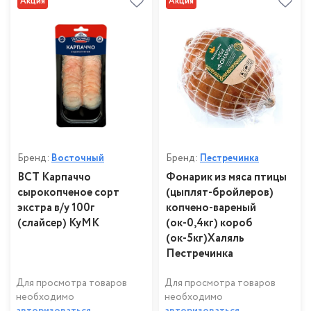
Акция
Акция
Бренд:
Восточный
Бренд:
Пестречинка
ВСТ Карпаччо
Фонарик из мяса птицы
сырокопченое сорт
(цыплят-бройлеров)
экстра в/у 100г
копчено-вареный
(слайсер) КуМК
(ок-0,4кг) короб
(ок-5кг)Халяль
Пестречинка
Для просмотра товаров
Для просмотра товаров
необходимо
необходимо