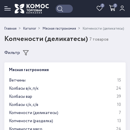
0
0
Войти
Регистрация
Главная
Каталог
Мясная гастрономия
Копчености (деликатесы)
Копчености (деликатесы)
7 товаров
Фильтр
Мясная гастрономия
Ветчины
15
Колбасы в/к, п/к
24
Колбасы вар
39
Колбасы с/к, с/в
10
Копчености (деликатесы)
7
Копчености (разделка)
13
Копчености мясо
24