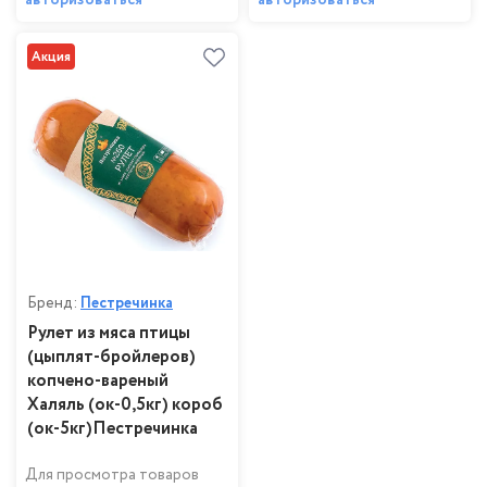
авторизоваться
авторизоваться
Акция
Бренд:
Пестречинка
Рулет из мяса птицы
(цыплят-бройлеров)
копчено-вареный
Халяль (ок-0,5кг) короб
(ок-5кг)Пестречинка
Для просмотра товаров