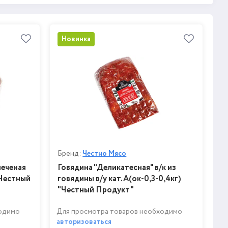
Новинка
Бренд:
Честно Мясо
печеная
Говядина "Деликатесная" в/к из
 Честный
говядины в/у кат.А(ок-0,3-0,4кг)
"Честный Продукт"
ходимо
Для просмотра товаров необходимо
авторизоваться