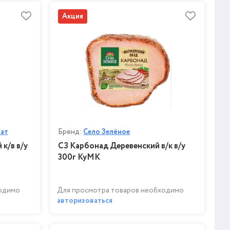
Акция
нат
Бренд:
Село Зелёное
к/в в/у
СЗ Карбонад Деревенский в/к в/у
300г КуМК
ходимо
Для просмотра товаров необходимо
авторизоваться