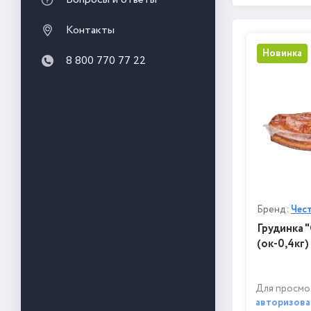
Контакты
Новинка
8 800 770 77 22
Бренд:
Чес
Грудинка "
(ок-0,4кг
Для просмо
авторизова