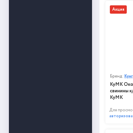
Акция
Бренд:
Кун
КуМК Окор
свинины к/
КуМК
Для просмо
авторизова