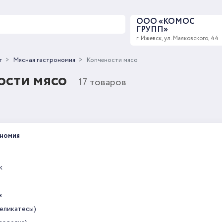
ООО «КОМОС
ГРУПП»
г. Ижевск, ул. Маяковского, 44
г
Мясная гастрономия
Копчености мясо
ости мясо
17 товаров
ономия
к
в
еликатесы)