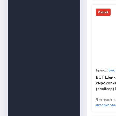
Акция
Бренд:
Вос
ВСТ Шейка
сырокопчен
(слайсер)
Для просмо
авторизова