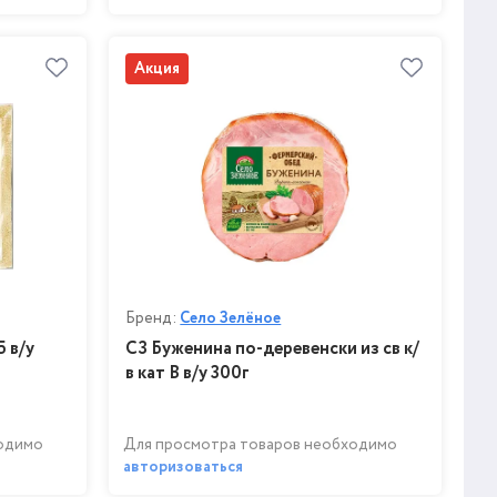
Акция
Бренд:
Село Зелёное
Б в/у
СЗ Буженина по-деревенски из св к/
в кат В в/у 300г
ходимо
Для просмотра товаров необходимо
авторизоваться