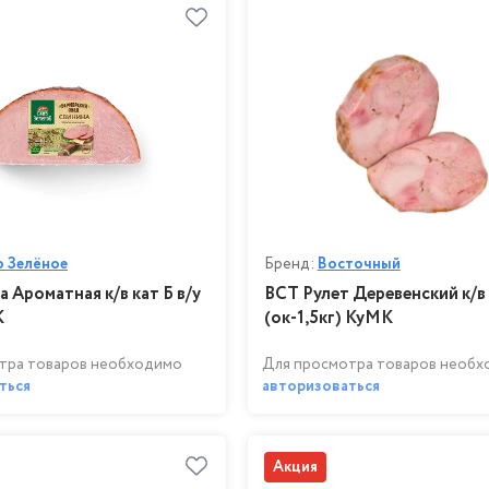
о Зелёное
Бренд:
Восточный
 Ароматная к/в кат Б в/у
ВСТ Рулет Деревенский к/в 
К
(ок-1,5кг) КуМК
тра товаров необходимо
Для просмотра товаров необ
ться
авторизоваться
Акция