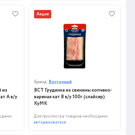
Акция
Бренд:
Восточный
 из
ВСТ Грудинка из свинины копчено-
ат А в/у
вареная кат В в/у 100г (слайсер)
КуМК
ходимо
Для просмотра товаров необходимо
авторизоваться