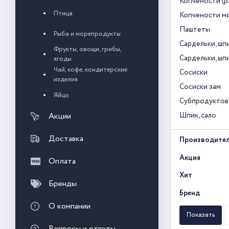
Копчености (р
Птица
Копчености м
Паштеты
Рыба и морепродукты
Сардельки, шп
Фрукты, овощи, грибы,
Сардельки, шп
ягоды
Чай, кофе, кондитерские
Сосиски
изделия
Сосиски зам
Яйцо
Субпродуктов
Акции
Шпик, сало
Доставка
Производите
Акция
Оплата
Хит
Бренды
Бренд
О компании
Вопросы и ответы