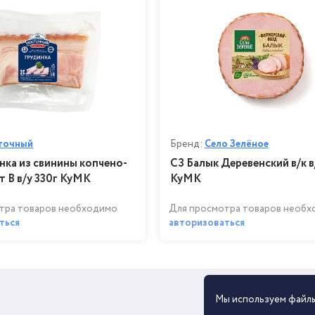
точный
Бренд:
Село Зелёное
нка из свинины копчено-
СЗ Балык Деревенский в/к в
т В в/у 330г КуМК
КуМК
тра товаров необходимо
Для просмотра товаров необ
ться
авторизоваться
Мы используем файл