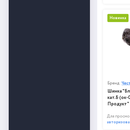
Новинка
Бренд:
Чес
Шинка "Бл
кат.Б (ок-
Продукт"
Для просмо
авторизова