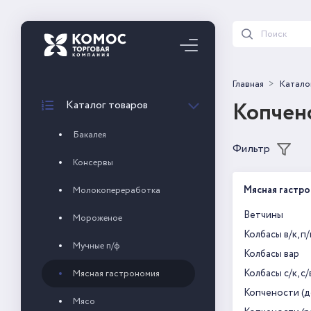
Главная
Катало
Копчен
Каталог товаров
Бакалея
Фильтр
Консервы
Мясная гастр
Молокопереработка
Ветчины
Мороженое
Колбасы в/к, п/
Мучные п/ф
Колбасы вар
Колбасы с/к, с/
Мясная гастрономия
Копчености (д
Мясо