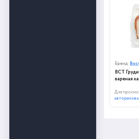
Бренд:
Вос
ВСТ Груди
вареная ка
Для просмо
авторизова