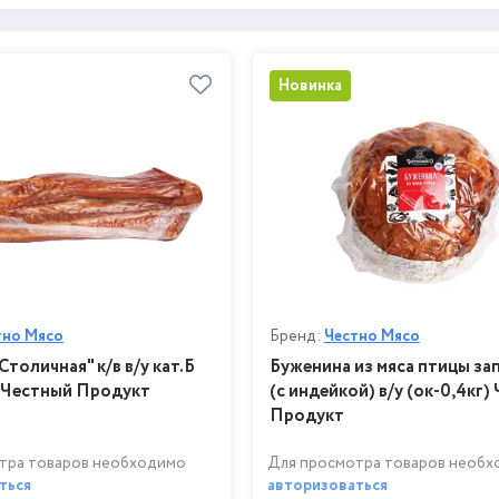
Новинка
тно Мясо
Бренд:
Честно Мясо
Столичная" к/в в/у кат.Б
Буженина из мяса птицы за
) Честный Продукт
(с индейкой) в/у (ок-0,4кг)
Продукт
тра товаров необходимо
Для просмотра товаров необ
ться
авторизоваться