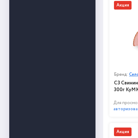
Акция
Бренд:
Сел
СЗ Свинина
300г КуМ
Для просмо
авторизова
Акция