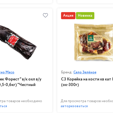
Акция
Новинка
тно Мясо
Бренд:
Село Зелёное
ек Форест" в/к охл в/у
СЗ Корейка на кости кв кат 
0,5-0,6кг) "Честный
(ок-300г)
тра товаров необходимо
Для просмотра товаров необ
ться
авторизоваться