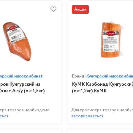
Акция
гурский мясокомбинат
Бренд:
Кунгурский мясокомби
ок Кунгурский из
КуМК Карбонад Кунгурский 
в кат А в/у (ок-1,5кг)
(ок-1,2кг) КуМК
тра товаров необходимо
Для просмотра товаров необ
ться
авторизоваться