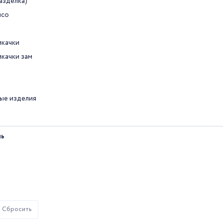
азделка)
ясо
икачки
икачки зам
ые изделия
ль