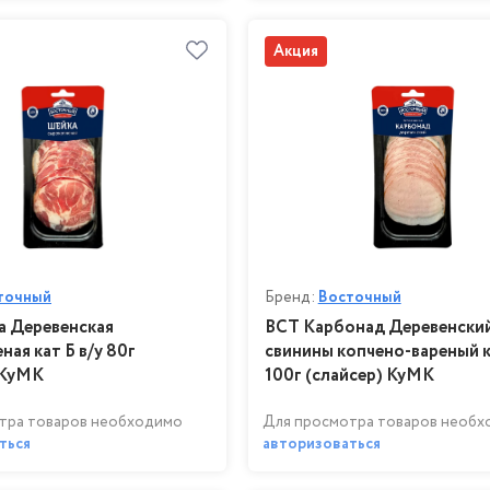
Акция
точный
Бренд:
Восточный
 Деревенская
ВСТ Карбонад Деревенский
ая кат Б в/у 80г
свинины копчено-вареный к
 КуМК
100г (слайсер) КуМК
тра товаров необходимо
Для просмотра товаров необ
ться
авторизоваться