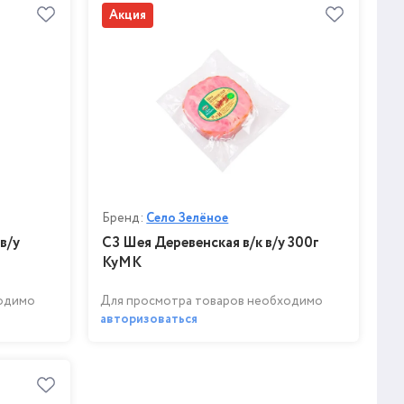
Акция
Бренд:
Село Зелёное
в/у
СЗ Шея Деревенская в/к в/у 300г
КуМК
ходимо
Для просмотра товаров необходимо
авторизоваться